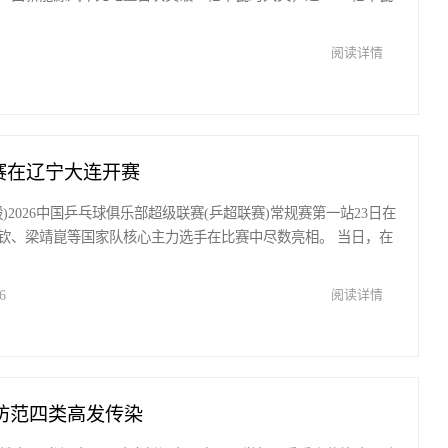
阅读详情
联赛在辽宁大连开赛
杨毅)2026中国乒乓球俱乐部超级联赛(乒超联赛)常规赛第一站23日在
钦、梁靖崑等国家队核心主力选手在比赛中尽数亮相。 当日，在
6
阅读详情
防范四类高发传染