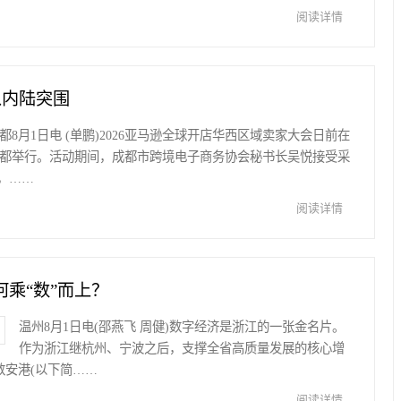
阅读详情
从内陆突围
都8月1日电 (单鹏)2026亚马逊全球开店华西区域卖家大会日前在
都举行。活动期间，成都市跨境电子商务协会秘书长吴悦接受采
，……
阅读详情
乘“数”而上？
温州8月1日电(邵燕飞 周健)数字经济是浙江的一张金名片。
作为浙江继杭州、宁波之后，支撑全省高质量发展的核心增
数安港(以下简……
阅读详情