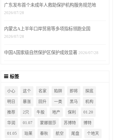
广东发布首个未成年人救助保护机构服务规范地
2026/07/28
内蒙古A上半年口岸贸易等多项指标领跑全国
2026/07/28
中国A国家级自然保护区保护成效显著
2026/07/28
标签
小心
这个
名家
陷阱
即将
探底
明日
暴涨
回升
一类
黑马
机构
推荐
2只
牛股
地产
保利
01.20
华润
01.07
蒙娜丽莎
苏博特
博特
01.05
珀莱
春秋
航空
尾盘
个地天