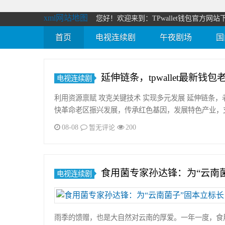
xml网站地图
您好！欢迎来到：TPwallet钱包官方网站下
首页
电视连续剧
午夜剧场
国
延伸链条，tpwallet最新钱
电视连续剧
利用资源禀赋 攻克关键技术 实现多元发展 延伸链条，
快革命老区振兴发展，传承红色基因，发展特色产业，
08-08
200
暂无评论
食用菌专家孙达锋：为“云南
电视连续剧
雨季的馈赠，也是大自然对云南的厚爱。一年一度，食