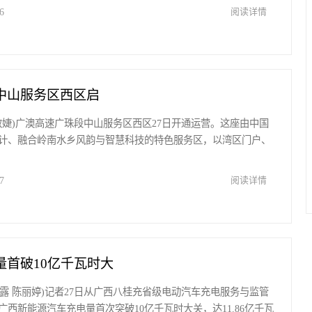
6
阅读详情
中山服务区西区启
 蔡敏婕)广澳高速广珠段中山服务区西区27日开通运营。这座由中国
计、融合岭南水乡风韵与智慧科技的特色服务区，以湾区门户、
7
阅读详情
量首破10亿千瓦时大
 韦露 陈丽婷)记者27日从广西八桂充省级电动汽车充电服务与监管
西新能源汽车充电量首次突破10亿千瓦时大关，达11.86亿千瓦