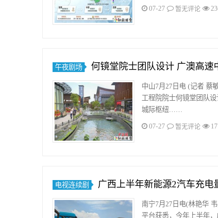
07-27
23
暂无评论
何镜堂院士团队设计 广澳高速
午夜剧场
中山7月27日电 (记者
工程院院士何镜堂团队设
城际枢纽……
07-27
17
暂无评论
广西上半年新能源2汽车充电
电视连续剧
南宁7月27日电(林艳华
平台获悉，今年上半年，广