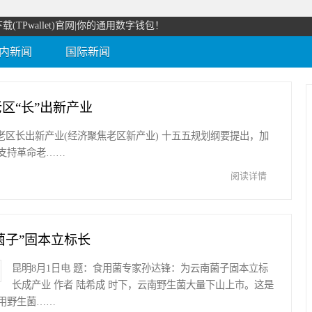
载(TPwallet)官网|你的通用数字钱包！
内新闻
国际新闻
包老区“长”出新产业
老区长出新产业(经济聚焦老区新产业) 十五五规划纲要提出，加
支持革命老……
阅读详情
菌子”固本立标长
昆明8月1日电 题：食用菌专家孙达锋：为云南菌子固本立标
长成产业 作者 陆希成 时下，云南野生菌大量下山上市。这是
用野生菌……