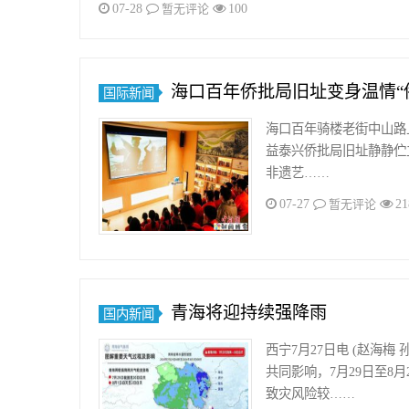
07-28
100
暂无评论
海口百年侨批局旧址变身温情“
国际新闻
海口百年骑楼老街中山路
益泰兴侨批局旧址静静伫
非遗艺……
07-27
21
暂无评论
青海将迎持续强降雨
国内新闻
西宁7月27日电 (赵海
共同影响，7月29日至8
致灾风险较……