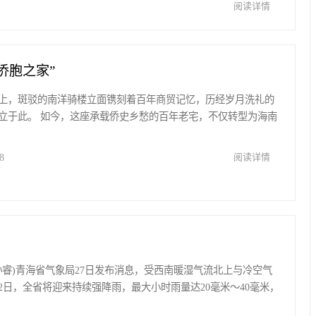
阅读详情
侨胞之家”
上，斑驳的南洋骑楼立面镌刻着百年商贸记忆，历经岁月洗礼的
立于此。 如今，这座承载侨史乡愁的百年老宅，不仅转型为海南
8
阅读详情
梅 孙睿)青海省气象局27日发布消息，受西南暖湿气流北上与冷空气
月2日，全省将迎来持续强降雨，最大小时雨量达20毫米～40毫米，