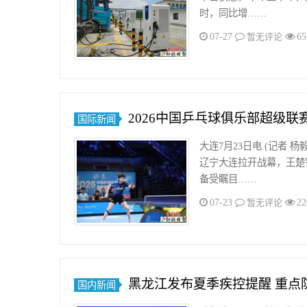
时，同比增……
07-27
65
暂无评论
2026中国乒乓球俱乐部超级
国际新闻
大连7月23日电 (记者 
辽宁大连拉开战幕，王楚
备受瞩目……
07-23
22
暂无评论
黑龙江发布夏季疾控提醒 重点
国内新闻